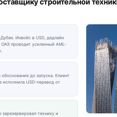
поставщику строительной техник
 Дубае. Инвойс в USD, дедлайн
нк ОАЭ проводит усиленный AML-
.
 обоснование до запуска. Клиент
ra исполнила USD-перевод от
р зарезервировал технику и