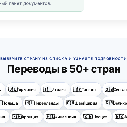
лный пакет документов.
ВЫБЕРИТЕ СТРАНУ ИЗ СПИСКА И УЗНАЙТЕ ПОДРОБНОСТИ
Переводы в 50+ стран
🇩🇪
🇮🇹
🇭🇰
🇸🇬
А
Германия
Италия
Гонконг
Сингап
🇱
🇳🇱
🇨🇭
🇬🇧
Польша
Нидерланды
Швейцария
Велико
🇫🇷
🇫🇮
🇸🇪
🇪🇸
гия
Франция
Финляндия
Швеция
И