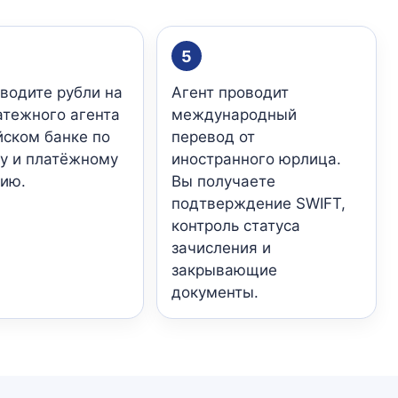
5
водите рубли на
Агент проводит
атежного агента
международный
йском банке по
перевод от
у и платёжному
иностранного юрлица.
ию.
Вы получаете
подтверждение SWIFT,
контроль статуса
зачисления и
закрывающие
документы.