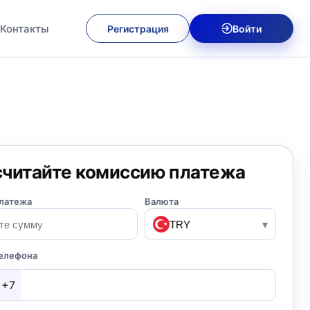
Контакты
Регистрация
Войти
считайте комиссию платежа
латежа
Валюта
TRY
▾
елефона
+7