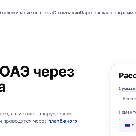
Отслеживание платежа
О компании
Партнерская программа
 ОАЭ через
Рас
а
Сумма п
Номер т
ля, логистика, оборудование,
ы проводятся через
платёжного