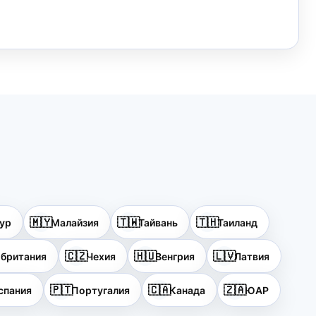
🇲🇾
🇹🇼
🇹🇭
ур
Малайзия
Тайвань
Таиланд
🇨🇿
🇭🇺
🇱🇻
британия
Чехия
Венгрия
Латвия
🇵🇹
🇨🇦
🇿🇦
спания
Португалия
Канада
ЮАР