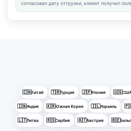
согласовал дату отгрузки, клиент получил по
🇨🇳
🇹🇷
🇯🇵
🇺🇸
Китай
Турция
Япония
СШ
🇮🇳
🇰🇷
🇮🇱
🇵
Индия
Южная Корея
Израиль
🇱🇹
🇷🇸
🇦🇹
🇧🇪
Литва
Сербия
Австрия
Бель