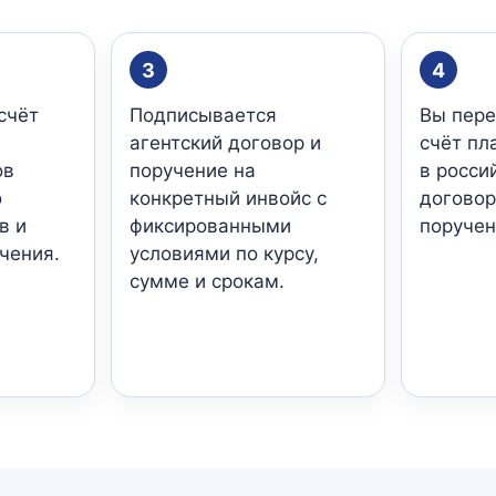
3
4
счёт
Подписывается
Вы пере
агентский договор и
счёт пл
ов
поручение на
в росси
о
конкретный инвойс с
договор
в и
фиксированными
поручен
чения.
условиями по курсу,
сумме и срокам.