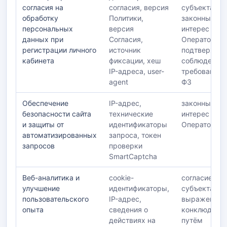
согласия на
согласия, версия
субъекта;
обработку
Политики,
законный
персональных
версия
интерес
данных при
Согласия,
Оператора в
регистрации личного
источник
подтвержде
кабинета
фиксации, хеш
соблюдения
IP-адреса, user-
требований 
agent
ФЗ
Обеспечение
IP-адрес,
законный
безопасности сайта
технические
интерес
и защиты от
идентификаторы
Оператора
автоматизированных
запроса, токен
запросов
проверки
SmartCaptcha
Веб-аналитика и
cookie-
согласие
улучшение
идентификаторы,
субъекта,
пользовательского
IP-адрес,
выраженное
опыта
сведения о
конклюдентн
действиях на
путём