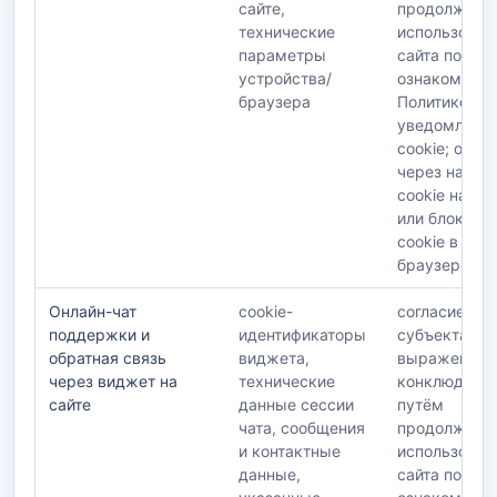
сайте,
продолжени
технические
использован
параметры
сайта после
устройства/
ознакомлени
браузера
Политикой и
уведомлени
cookie; отка
через настр
cookie на са
или блокиро
cookie в
браузере
Онлайн-чат
cookie-
согласие
поддержки и
идентификаторы
субъекта,
обратная связь
виджета,
выраженное
через виджет на
технические
конклюдентн
сайте
данные сессии
путём
чата, сообщения
продолжени
и контактные
использован
данные,
сайта после