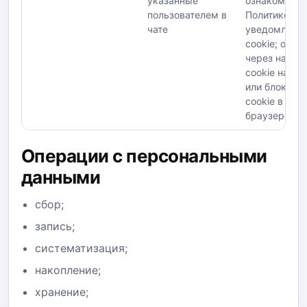
указанные
ознакомлени
пользователем в
Политикой и
чате
уведомлени
cookie; отка
через настр
cookie на са
или блокиро
cookie в
браузере
Операции с персональными
данными
сбор;
запись;
систематизация;
накопление;
хранение;