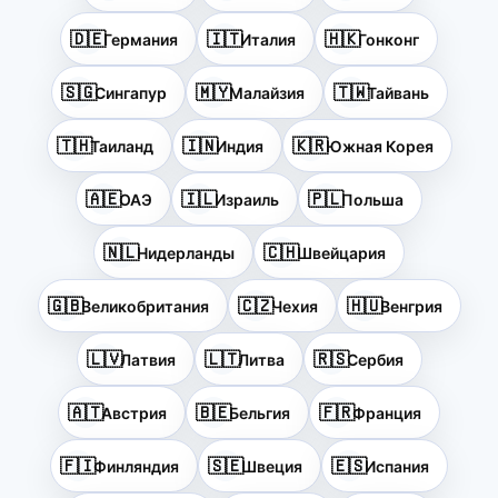
🇩🇪
🇮🇹
🇭🇰
Германия
Италия
Гонконг
🇸🇬
🇲🇾
🇹🇼
Сингапур
Малайзия
Тайвань
🇹🇭
🇮🇳
🇰🇷
Таиланд
Индия
Южная Корея
🇦🇪
🇮🇱
🇵🇱
ОАЭ
Израиль
Польша
🇳🇱
🇨🇭
Нидерланды
Швейцария
🇬🇧
🇨🇿
🇭🇺
Великобритания
Чехия
Венгрия
🇱🇻
🇱🇹
🇷🇸
Латвия
Литва
Сербия
🇦🇹
🇧🇪
🇫🇷
Австрия
Бельгия
Франция
🇫🇮
🇸🇪
🇪🇸
Финляндия
Швеция
Испания